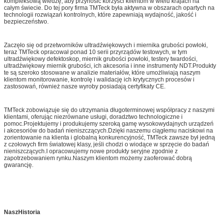
kompleksową wiedzę, aby przynosić korzyści klientom w wielu krajach na
całym świecie. Do tej pory firma TMTeck była aktywna w obszarach opartych na
technologii rozwiązań kontrolnych, które zapewniają wydajność, jakość i
bezpieczeństwo.
Zaczęło się od przetworników ultradźwiękowych i miernika grubości powłoki,
teraz TMTeck opracował ponad 10 serii przyrządów testowych, w tym
ultradźwiękowy defektoskop, miernik grubości powłoki, testery twardości,
ultradźwiękowy miernik grubości, ich akcesoria i inne instrumenty NDT.Produkty
te są szeroko stosowane w analizie materiałów, które umożliwiają naszym
klientom monitorowanie, kontrolę i walidację ich krytycznych procesów i
zastosowań, również nasze wyroby posiadają certyfikaty CE.
TMTeck zobowiązuje się do utrzymania długoterminowej współpracy z naszymi
klientami, oferując niezrównane usługi, doradztwo technologiczne i
pomoc.Projektujemy i produkujemy szeroką gamę wysokowydajnych urządzeń
i akcesoriów do badań nieniszczących.Dzięki naszemu ciągłemu naciskowi na
zorientowanie na klienta i globalną konkurencyjność, TMTeck zawsze był jedną
z czołowych firm światowej klasy, jeśli chodzi o wiodące w sprzęcie do badań
nieniszczących.I opracowujemy nowe produkty seryjne zgodnie z
zapotrzebowaniem rynku.Naszym klientom możemy zaoferować dobrą
gwarancję.
Nasz
Historia