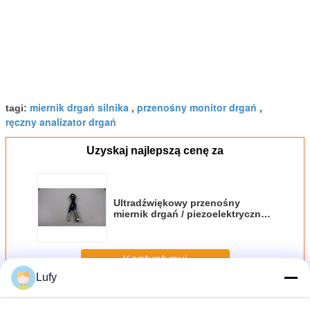
miernik drgań silnika
przenośny monitor drgań
tagi:
,
,
ręczny analizator drgań
Uzyskaj najlepszą cenę za
Ultradźwiękowy przenośny
miernik drgań / piezoelektryczny
czujnik drgań
Kontyntynuj
Lufy
Przenośny miernik wibracji
Jeszcze