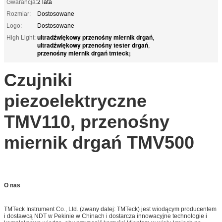
Gwarancja:
2 lata
Rozmiar:
Dostosowane
Logo:
Dostosowane
ultradźwiękowy przenośny miernik drgań
High Light:
,
ultradźwiękowy przenośny tester drgań
,
przenośny miernik drgań tmteck;
Czujniki
piezoelektryczne
TMV110, przenośny
miernik drgań TMV500
O nas
TMTeck Instrument Co., Ltd. (zwany dalej: TMTeck) jest wiodącym producentem
i dostawcą NDT w Pekinie w Chinach i dostarcza innowacyjne technologie i