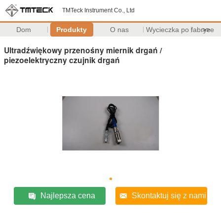
TMTeck Instrument Co., Ltd
Dom
Produkty
O nas
Wycieczka po fabryce
>>
Ultradźwiękowy przenośny miernik drgań /
piezoelektryczny czujnik drgań
Najlepsza cena
Skontaktuj się z nami