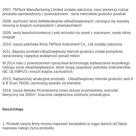
2007, TMTeck Manufacturing Limited została założona, nasz pierwszy rodzaj
produktu wprowadzony z powodzeniem - seria mierników grubości powłoki
2008, wychodzi seria defektoskopów ultradźwiękowych, ciesząca się wysoką
renomą w krajach europejskich i amerykańskich.
2009, seria twardościomierzy Leeb wchodzi na rynek z sukcesem, rynek silnie
reaguje.
2010, nasza pekińska firma TMTeck Instrument Co., Ltd została założona.
2011, flagowy produkt-Ultradźwiękowy miernik grubości został pomyślnie
opracowany, napędza wydajność ponad milion
W 2014 roku z powodzeniem opracował technologię wytwarzania wszelkiego
rodzaju sond ultradźwiękowych, które mogą zaspokoić potrzeby instrumentów
GE, OLYMPUS i innych krajów zachodnich.
2015, Najbardziej atrakcyjne produkty - Ultradźwiękowy miernik grubości serii A
& B Scan TM281 wychodzą wysoko od klientów.
2016, nasza fabryka Przeniesiony nowy obszar przemysłowy, warsztat
fabryczny ma 300m², znacznie zwiększona zdolność produkcyjna
Nasz
Usługa
1. Produkt naszej firmy można naprawić bezpłatnie w ciągu dwóch lat.Także
naprawa całego życia produktu.