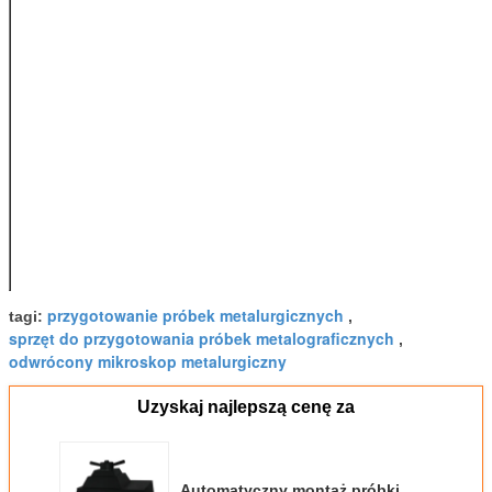
zużycie energii
Ciśnienie
0 ~ 2Mpa
systemu
Ciśnienie
0–72 mln
próbkowania
Temperatura
0–300 ℃
Czas
0–99 min i 99 sek.
utrzymywania
ciepła
Wymiary
615 * 510 * 500
mm
Waga
110 kg
Rodzaj
Chłodzony wodą
chłodzenia
przygotowanie próbek metalurgicznych
tagi:
,
sprzęt do przygotowania próbek metalograficznych
,
odwrócony mikroskop metalurgiczny
Uzyskaj najlepszą cenę za
Automatyczny montaż próbki