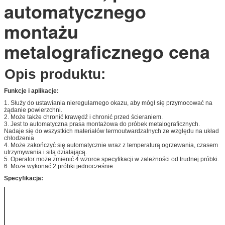
automatycznego
montażu
metalograficznego cena
Opis produktu:
Funkcje i aplikacje:
1. Służy do ustawiania nieregularnego okazu, aby mógł się przymocować na
żądanie powierzchni.
2. Może także chronić krawędź i chronić przed ścieraniem.
3. Jest to automatyczna prasa montażowa do próbek metalograficznych.
Nadaje się do wszystkich materiałów termoutwardzalnych ze względu na układ
chłodzenia
4. Może zakończyć się automatycznie wraz z temperaturą ogrzewania, czasem
utrzymywania i siłą działającą.
5. Operator może zmienić 4 wzorce specyfikacji w zależności od trudnej próbki.
6. Może wykonać 2 próbki jednocześnie.
Specyfikacja:
Specyfikacja
φ25 mm φ 30 mm
matrycy
φ 40 mm φ 50 mm
Zasilacz
220–255 V 50 Hz
Maksymalne
1600 W.