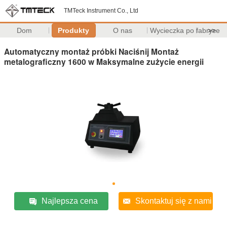
TMTeck Instrument Co., Ltd
Dom
Produkty
O nas
Wycieczka po fabryce
>>
Automatyczny montaż próbki Naciśnij Montaż
metalograficzny 1600 w Maksymalne zużycie energii
Najlepsza cena
Skontaktuj się z nami