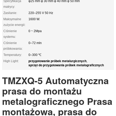
Specyfikacja
φ25 mm φ 30 mm φ 40 mm φ 50 mm
matrycy:
Zasilanie:
220–255 V 50 Hz
Maksymalne
1600 W.
zużycie energii:
Ciśnienie
0 ~ 2Mpa
systemu:
Ciśnienie
0–72 mln
próbkowania:
Temperatury:
0–300 ℃
przygotowanie próbek metalurgicznych
High Light:
,
sprzęt do przygotowania próbek metalograficznych
TMZXQ-5 Automatyczna
prasa do montażu
metalograficznego Prasa
montażowa, prasa do