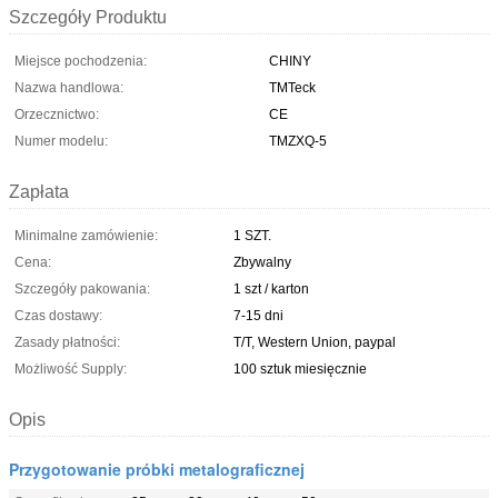
Szczegóły Produktu
Miejsce pochodzenia:
CHINY
Nazwa handlowa:
TMTeck
Orzecznictwo:
CE
Numer modelu:
TMZXQ-5
Zapłata
Minimalne zamówienie:
1 SZT.
Cena:
Zbywalny
Szczegóły pakowania:
1 szt / karton
Czas dostawy:
7-15 dni
Zasady płatności:
T/T, Western Union, paypal
Możliwość Supply:
100 sztuk miesięcznie
Opis
Przygotowanie próbki metalograficznej