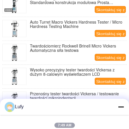
Standardowa konstrukcja modułowa Prosta
konserwacja
Skontaktuj się z
nami
Auto Turret Macro Vickers Hardness Tester / Micro
Hardness Testing Machine
Skontaktuj się z
nami
Twardościomierz Rockwell Brinell Micro Vickers
Automatyczna siła testowa
Skontaktuj się z
nami
Wysoko precyzyjny tester twardości Vickersa z
dużym 8-calowym wyświetlaczem LCD
Skontaktuj się z
nami
Przenośny tester twardości Vickersa / testowanie
twardości mikroindentacji
Skontaktuj się z
Lufy
nami
Cyfrowy tester twardości Vickersa Aluminiowy menu
Typ interfejsu Struktura
7:49 AM