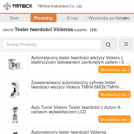
TMTeck Instrument Co., Ltd
Dom
Produkty
O nas
Wycieczka po fabryce
>>
Tester twardości Vickersa
Jakość
supplier.
(10)
Automatyczny tester twardości wieżycy Vickers z
elektrycznym ładowaniem zamkniętym pętlem i 5-
megapixelną kamerą HD CCD
Skontaktuj się z
nami
Zaawansowany automatyczny cyfrowy tester
twardości wieżycy Vickers TMHV-5MDX/TMHV-
10MDX/TMHV-30MDX/TMHV-50MDX
Skontaktuj się z
nami
Auto Turret Vickers Tester twardości z dużym 8-
calowym wyświetlaczem LCD
Skontaktuj się z
nami
Automatyczny tester twardości Vickersa