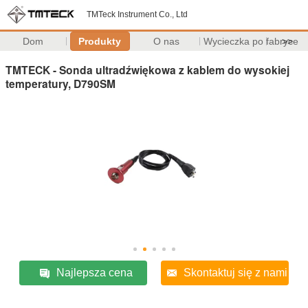
TMTeck Instrument Co., Ltd
Dom
Produkty
O nas
Wycieczka po fabryce
>>
TMTECK - Sonda ultradźwiękowa z kablem do wysokiej
temperatury, D790SM
Najlepsza cena
Skontaktuj się z nami