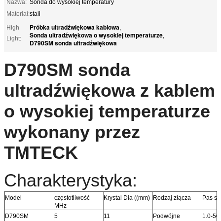
Nazwa:
Sonda do wysokiej temperatury
Materiał:
stali
Próbka ultradźwiękowa kablowa
High
,
Sonda ultradźwiękowa o wysokiej temperaturze
,
Light:
D790SM sonda ultradźwiękowa
D790SM sonda
ultradźwiękowa z kablem
o wysokiej temperaturze
wykonany przez
TMTECK
Charakterystyka:
Model
częstotliwość
Krystal Dia ((mm)
Rodzaj złącza
Pas st
MHz
D790SM
5
11
Podwójne
1.0-50