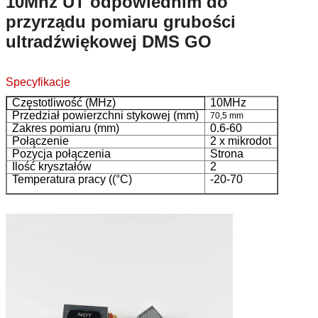
10Mhz UT odpowiednim do
przyrządu pomiaru grubości
ultradźwiękowej DMS GO
Specyfikacje
Częstotliwość (MHz)
10MHz
Przedział powierzchni stykowej (mm)
70,5 mm
Zakres pomiaru (mm)
0.6-60
Połączenie
2 x mikrodot
Pozycja połączenia
Strona
Ilość kryształów
2
Temperatura pracy ((°C)
-20-70