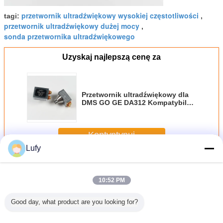
przetwornik ultradźwiękowy wysokiej częstotliwości
tagi:
,
przetwornik ultradźwiękowy dużej mocy
,
sonda przetwornika ultradźwiękowego
Uzyskaj najlepszą cenę za
Przetwornik ultradźwiękowy dla
DMS GO GE DA312 Kompatybilny
z kablem sondowym 10Mhz UT
Kontyntynuj
Lufy
Przetwornik ultradźwiękowy
Jeszcze
10:52 PM
Good day, what product are you looking for?
Code
ABCT Angle Bean
Sonda z układem
Proba liniacyjna
Przetwo