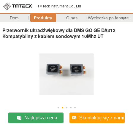
TMTeck Instrument Co., Ltd
Dom
Produkty
O nas
Wycieczka po fabryce
>>
Przetwornik ultradźwiękowy dla DMS GO GE DA312
Kompatybilny z kablem sondowym 10Mhz UT
Najlepsza cena
Skontaktuj się z nami