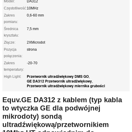
Model:
DA312
Częstotliwość:
10MHz
Zakres
0,6-60 mm
pomiaru:
Średnica
7,5 mm
kryształu:
Złącze:
2XMicrodot
Pozycja
strona
połączenia:
Zakres
-20-70
temperatury:
Przetwornik ultradźwiękowy DMS GO
High Light:
,
GE DA312 Przetwornik ultradźwiękowy
,
Przetwornik ultradźwiękowy miernika grubości
Equv.GE DA312 z kablem (typ kabla
to wtyczka GE dla podwójnej
mikrodoty) sondą
ultradźwiękową/przetwornikiem