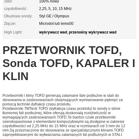
Stan:
100% nowy
częstotliwość:
2,25, 5, 10, 15 MHz
Obudowa sondy:
Styl GE / Olympus
Złącze:
Microdot lub lemo00
wykrywacz wad
przenośny wykrywacz wad
High Light:
,
PRZETWORNIK TOFD,
Sonda TOFD, KAPALER I
KLIN
Przetworniki i kliny TOFD generują załamane fale podłużne w stali do
stosowania w zastosowaniach obejmujących wymiarowanie pęknięć za
pomocą techniki dyfrakcji czasu przelotu.
Przetworniki TMTeck TOFD (dyfrakcja czasu przelotu) to sondy o silnie
tłumionej fali podłużnej, które oferują doskonałą rozdzielczość w
wymagających zastosowaniach TOFD.Te bardzo czułe przetworniki
szerokopasmowe z elementami kompozytowymi są dostępne w zakresie
częstotliwości od 2,25 MHz do 15 MHz oraz w rozmiarach od 3 mm do 12
mm.Są przeznaczone do stosowania ze specjalistycznymi klinami TOFD
zaprojektowanymi do wytwarzania załamanych fal podłużnych w STALI