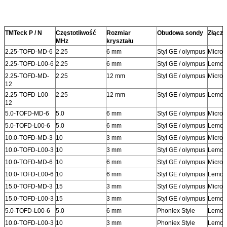
TMTeck P / N
Częstotliwość
Rozmiar
Obudowa sondy
Złącze
MHz
kryształu
2.25-TOFD-MD-6
2.25
6 mm
Styl GE / olympus
Microd
2.25-TOFD-L00-6
2.25
6 mm
Styl GE / olympus
Lemo 
2.25-TOFD-MD-
2.25
12 mm
Styl GE / olympus
Microd
12
2.25-TOFD-L00-
2.25
12 mm
Styl GE / olympus
Lemo 
12
5.0-TOFD-MD-6
5.0
6 mm
Styl GE / olympus
Microd
5.0-TOFD-L00-6
5.0
6 mm
Styl GE / olympus
Lemo 
10.0-TOFD-MD-3
10
3 mm
Styl GE / olympus
Microd
10.0-TOFD-L00-3
10
3 mm
Styl GE / olympus
Lemo 
10.0-TOFD-MD-6
10
6 mm
Styl GE / olympus
Microd
10.0-TOFD-L00-6
10
6 mm
Styl GE / olympus
Lemo 
15.0-TOFD-MD-3
15
3 mm
Styl GE / olympus
Microd
15.0-TOFD-L00-3
15
3 mm
Styl GE / olympus
Lemo 
5.0-TOFD-L00-6
5.0
6 mm
Phoniex Style
Lemo 
10.0-TOFD-L00-3
10
3 mm
Phoniex Style
Lemo 