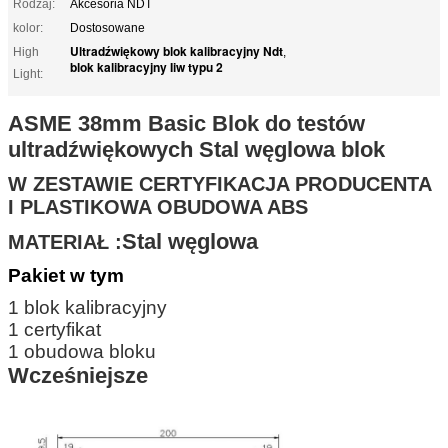
Rodzaj:
Akcesoria NDT
kolor:
Dostosowane
Ultradźwiękowy blok kalibracyjny Ndt
High
,
blok kalibracyjny Iiw typu 2
Light:
ASME 38mm Basic
Blok do testów
ultradźwiękowych
Stal węglowa
blok
W ZESTAWIE CERTYFIKACJA PRODUCENTA
I PLASTIKOWA OBUDOWA ABS
Stal węglowa
MATERIAŁ :
Pakiet w tym
1 blok kalibracyjny
1 certyfikat
1 obudowa bloku
Wcześniejsze