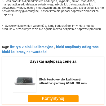
3. Jeśli produkt był przedmiotem nadużycia, wypadku, zmian, modyfikacji,
manipulacji, niedbalstwa, niewłaściwego użycia lub był naprawiany lub
serwisowany przez osobę nieupoważnioną do świadczenia takiej usługi lub nie
posiadała karty gwarancyjnej, nasza firma nie ponosi odpowiedzialności za
naprawę.
4. Użytkownik powinien wypełnić tę kartę i odesłać do firmy, która kupiła
produkt, w przeciwnym razie nie będzie można bezpłatnie naprawić produktu.
iiw typ 2 bloki kalibracyjne
bloki amplitudy odległości
tagi:
,
,
bloki kalibracyjne twardości
Uzyskaj najlepszą cenę za
Blok testowy do kalibracji
ultradźwiękowej ASME 38 mm
Basic Ndt
Kontyntynuj