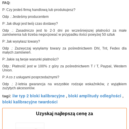
FAQ:
P: Czy jesteś firmą handlową lub produkujesz?
Odp .: Jesteśmy producentem
P: Jak długi jest twój czas dostawy?
Odp .: Zasadniczo jest to 2-3 dni po wcześniejszej płatności za małe
zamówienia lub trzeba negocjować w przypadku ilości powyżej 50 sztuk
P: Jak wysyłasz towary?
Odp .: Zazwyczaj wysyłamy towary za pośrednictwem Dhl, Tnt, Fedex dla
małych zamówień.
P: Jakie są twoje warunki płatności?
Odp.: Płatność jest w 100% z góry za pośrednictwem T / T, Paypal, Western
Union.
P: A co z usługami posprzedażnymi?
Odp .: 2-letnia gwarancja na wszystkie rodzaje wskaźników, z wyjątkiem
zużytych akcesoriów.
iiw typ 2 bloki kalibracyjne
bloki amplitudy odległości
tagi:
,
,
bloki kalibracyjne twardości
Uzyskaj najlepszą cenę za