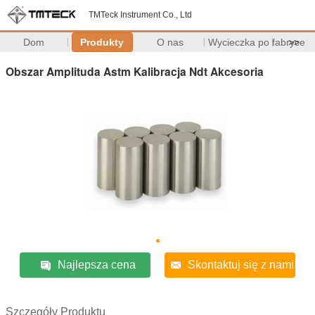
TMTeck Instrument Co., Ltd
Dom
Produkty
O nas
Wycieczka po fabryce
>>
Obszar Amplituda Astm Kalibracja Ndt Akcesoria
Najlepsza cena
Skontaktuj się z nami
Szczegóły Produktu