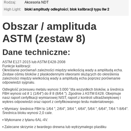
Rodzaj:
Akcesoria NDT
bloki amplitudy odległości
blok kalibracji typu Iiw 2
High Light:
,
Obszar / amplituda
ASTM (zestaw 8)
Dane techniczne:
ASTM E127-2015 lub ASTM E428-2008
Funkcje kalibracji:
Określanie porównań zależności między wielkością wady a amplitudą echa.
Zestaw ośmiu bloków z płaskodennymi otworami służących do określenia
zależności między wielkością wady a amplitudą echa poprzez porównanie
odpowiedzi sygnału.
Odległość przesuwu metalu wynosi 3.000 ”dla wszystkich bloków, a średnica
FBH wynosi od # 1 (1/64") do # 8 (8/64 "). Zgodnie z ASTM E428. Obejmuje
nasz raport certyfikacji wymiarowej NIST, raport z kontroli ultradźwiękowej i
wykres odpowiedzi oraz raport z certyfikowanego testu materiałowego.
• Wymiary: średnice FBH to 1/64 ", 2/64", 3/64 ", 4/64", 5/64 ", 6/64", 7/64 "i 8/64".
Średnica bloku wynosi 2,0 cale.
• Wykonane z tytanu 6AL-4V.
• Zalecane skrzynie z twardego drewna lub wytrzymałego plastiku