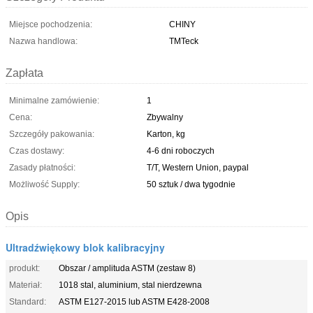
Miejsce pochodzenia:
CHINY
Nazwa handlowa:
TMTeck
Zapłata
Minimalne zamówienie:
1
Cena:
Zbywalny
Szczegóły pakowania:
Karton, kg
Czas dostawy:
4-6 dni roboczych
Zasady płatności:
T/T, Western Union, paypal
Możliwość Supply:
50 sztuk / dwa tygodnie
Opis
Ultradźwiękowy blok kalibracyjny
produkt:
Obszar / amplituda ASTM (zestaw 8)
Materiał:
1018 stal, aluminium, stal nierdzewna
Standard:
ASTM E127-2015 lub ASTM E428-2008