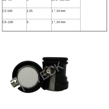
C2-100
2.25
1 ", 24 mm
C5–100
5
1 ", 24 mm