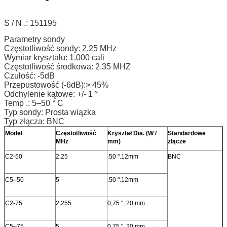
S / N .: 151195
Parametry sondy
Częstotliwość sondy: 2,25 MHz
Wymiar kryształu: 1.000 cali
Częstotliwość środkowa: 2,35 MHZ
Czułość: -5dB
Przepustowość (-6dB):> 45%
Odchylenie kątowe: +/- 1 °
Temp .: 5–50 ° C
Typ sondy: Prosta wiązka
Typ złącza: BNC
Model
Częstotliwość
Kryształ Dia. (W /
Standardowe
MHz
mm)
złącze
C2-50
2.25
.50 ".12mm
BNC
C5–50
5
.50 ".12mm
C2-75
2,255
0,75 ", 20 mm
C5–75
5
0,75 ", 20 mm